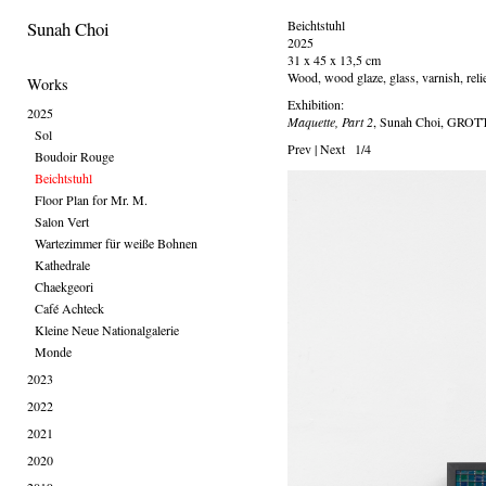
Sunah Choi
Beichtstuhl
2025
31 x 45 x 13,5 cm
Wood, wood glaze, glass, varnish, relie
Works
Exhibition:
2025
Maquette, Part 2
, Sunah Choi, GROTT
Sol
Prev
|
Next
1/4
Boudoir Rouge
Beichtstuhl
Floor Plan for Mr. M.
Salon Vert
Wartezimmer für weiße Bohnen
Kathedrale
Chaekgeori
Café Achteck
Kleine Neue Nationalgalerie
Monde
2023
2022
2021
2020