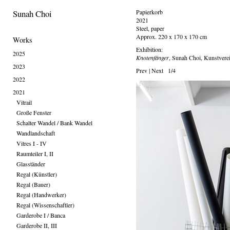
Sunah Choi
Papierkorb
2021
Steel, paper
Approx. 220 x 170 x 170 cm
Works
Exhibition:
2025
Knotenfänger
, Sunah Choi, Kunstvere
2023
Prev
|
Next
1/4
2022
2021
Vitrail
Große Fenster
Schalter Wandel / Bank Wandel
Wandlandschaft
Vitres I - IV
Raumteiler I, II
Glasständer
Regal (Künstler)
Regal (Bauer)
Regal (Handwerker)
Regal (Wissenschaftler)
Garderobe I / Banca
Garderobe II, III