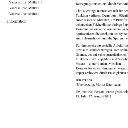
Vanessa Joan Müller III
Bewegungsmuster, erst durch Verdun
Vanessa Joan Müller II
Choi allerdings interessiert sich für 
Vanessa Joan Müller I
Funktion verlieren. Denn durch öffent
anschliessende Abreißen, um Platz für 
Information
behandelten Fläche dünne, farbige Pap
Kommunikation keine von einem „Agier
repräsentieren die Selektion des Syst
sind Informationen und die Spuren men
Für ihre zweite ausgestellte Arbeit
Abd
Strasse zusammenzutragen. Der Technik,
Grunde, der auf seine surrealistischen
Funktion durch Repetition und Variat
Muster – Gitter, Linien, Maschen, ...
Kompositionen entstanden der vorgef
Papier archiviert, durch Flüssigkeiten
Hili Perlson
(Übersetzung: Moritz Estermann)
Text von Hili Perlson wurde geschriebe
17. Juli - 27. August 2011