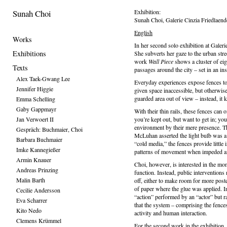
Sunah Choi
Exhibition:
Sunah Choi, Galerie Cinzia Friedlaend
English
Works
In her second solo exhibition at Galer
Exhibitions
She subverts her gaze to the urban stre
work
Wall Piece
shows a cluster of eig
Texts
passages around the city – set in an inst
Alex Taek-Gwang Lee
Everyday experiences expose fences to
Jennifer Higgie
given space inaccessible, but otherwis
guarded area out of view – instead, it k
Emma Schelling
Gaby Gappmayr
With their thin rails, these fences can 
Jan Verwoert II
you’re kept out, but want to get in; you
environment by their mere presence. T
Gespräch: Buchmaier, Choi
McLuhan asserted the light bulb was a
Barbara Buchmaier
“cold media,” the fences provide littl
Imke Kannegießer
patterns of movement when impeded an
Armin Knauer
Choi, however, is interested in the mom
Andreas Prinzing
function. Instead, public interventions
Malin Barth
off, either to make room for more post
of paper where the glue was applied. 
Cecilie Andersson
“action” performed by an “actor” but ra
Eva Scharrer
that the system – comprising the fence
Kito Nedo
activity and human interaction.
Clemens Krümmel
For the second work in the exhibition, 