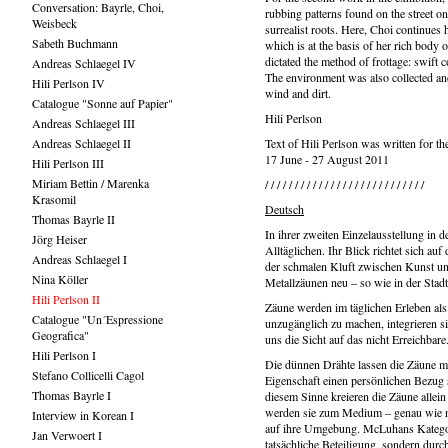
Conversation: Bayrle, Choi,
rubbing patterns found on the street on
Weisbeck
surrealist roots. Here, Choi continues 
Sabeth Buchmann
which is at the basis of her rich body
dictated the method of frottage: swift 
Andreas Schlaegel IV
The environment was also collected and
Hili Perlson IV
wind and dirt.
Catalogue "Sonne auf Papier"
Hili Perlson
Andreas Schlaegel III
Andreas Schlaegel II
Text of Hili Perlson was written for th
17 June - 27 August 2011
Hili Perlson III
Miriam Bettin / Marenka
/ / / / / / / / / / / / / / / / / / / / / / / / / / /
Krasomil
Deutsch
Thomas Bayrle II
In ihrer zweiten Einzelausstellung in 
Jörg Heiser
Alltäglichen. Ihr Blick richtet sich au
Andreas Schlaegel I
der schmalen Kluft zwischen Kunst u
Nina Köller
Metallzäunen neu – so wie in der Stad
Hili Perlson II
Zäune werden im täglichen Erleben al
Catalogue "Un´Espressione
unzugänglich zu machen, integrieren sie
Geografica"
uns die Sicht auf das nicht Erreichbare
Hili Perlson I
Die dünnen Drähte lassen die Zäune m
Stefano Collicelli Cagol
Eigenschaft einen persönlichen Bezug sc
Thomas Bayrle I
diesem Sinne kreieren die Zäune allei
werden sie zum Medium – genau wie 
Interview in Korean I
auf ihre Umgebung. McLuhans Kategori
Jan Verwoert I
tatsächliche Beteiligung, sondern durc