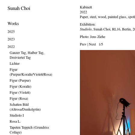
Sunah Choi
Kabinett
2022
Paper, steel, wood, painted glass, spot
Works
Exhibition:
Studiolo
, Sunah Choi, RL16, Berlin, 
2025
Photo: Jens Ziehe
2023
Prev
|
Next
1/5
2022
Ganzer Tag, Halber Tag,
Dreiviertel Tag
Lichter
Figur
(Purpur/Koralle/Violett/Rosa)
Figur (Purpur)
Figur (Koralle)
Figur (Violett)
Figur (Rosa)
Schatten Bild
(Altrosa/Dunkelgrün)
Studiolo I
Rosa L.
Tapeten Teppich (Grundriss
Collage)