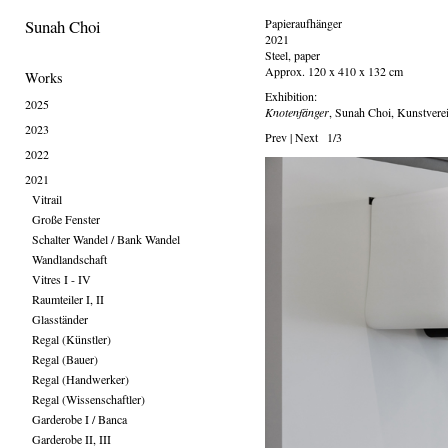
Sunah Choi
Papieraufhänger
2021
Steel, paper
Approx. 120 x 410 x 132 cm
Works
Exhibition:
2025
Knotenfänger
, Sunah Choi, Kunstvere
2023
Prev
|
Next
1/3
2022
2021
Vitrail
Große Fenster
Schalter Wandel / Bank Wandel
Wandlandschaft
Vitres I - IV
Raumteiler I, II
Glasständer
Regal (Künstler)
Regal (Bauer)
Regal (Handwerker)
Regal (Wissenschaftler)
Garderobe I / Banca
Garderobe II, III